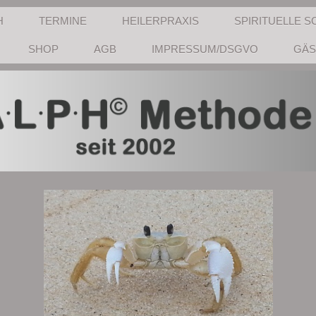
H
TERMINE
HEILERPRAXIS
SPIRITUELLE S
SHOP
AGB
IMPRESSUM/DSGVO
GÄS