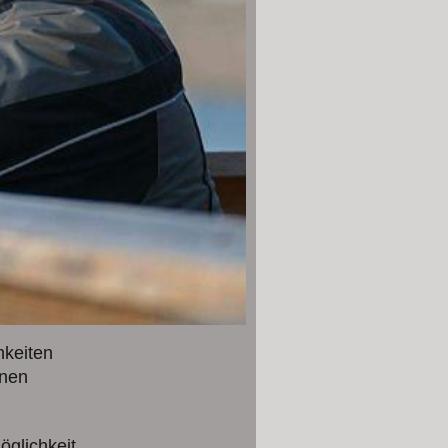
hkeiten
onen
glichkeit,