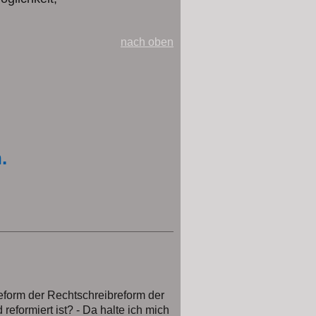
nach oben
.
eform der Rechtschreibreform der
reformiert ist? - Da halte ich mich