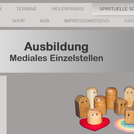
H
TERMINE
HEILERPRAXIS
SPIRITUELLE S
SHOP
AGB
IMPRESSUM/DSGVO
GÄS