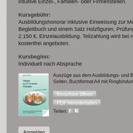
intuitive Einzel-, Familien- oder Firmenstellen.
Kursgebühr:
Ausbildungshonorar inklusive Einweisung zur Med
Begleitbuch und einem Satz Holzfiguren, Prüfung
2.150 €, Einzelausbildung. Teilzahlung wird bei 
kostenfrei angeboten.
Kursbeginn:
Individuell nach Absprache
Auszüge aus dem Ausbildungs- und Be
Seiten. Buchformat A4 mit Ringbindu
Broschüre öffnen
PDF herunterladen
Teilen:
Anmelden