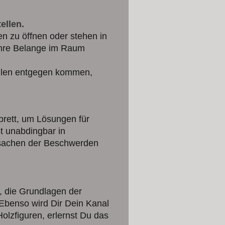
ellen.
n zu öffnen oder stehen in
 ihre Belange im Raum
llen entgegen kommen,
lbrett, um Lösungen für
st unabdingbar in
rsachen der Beschwerden
, die Grundlagen der
Ebenso wird Dir Dein Kanal
 Holzfiguren, erlernst Du das