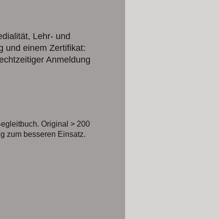
ialität, Lehr- und
 und einem Zertifikat:
rechtzeitiger Anmeldung
gleitbuch. Original > 200
ng zum besseren Einsatz.