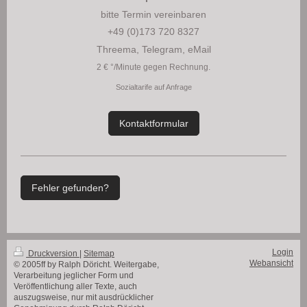
bitte Termin vereinbaren
+49 (0)173 720 8327
Threema, Telegram, eMail
2 € °/Minute gegen Rechnung.
Sozialt
arife auf Anfrage
Kontaktformular
Fehler gefunden?
Login
Druckversion
|
Sitemap
Webansicht
© 2005ff by Ralph Döricht. Weitergabe,
Verarbeitung jeglicher Form und
Veröffentlichung aller Texte, auch
auszugsweise, nur mit ausdrücklicher