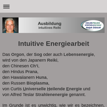
Intuitive Energiearbeit
Das
Orgon
, der
Sog
oder auch
Lebensenergie
,
wird von den Japanern
Reiki
,
den Chinesen
Ch’i
,
den Hindus
Prana
,
den Hawaiianern
Huna
,
den Russen
Bioplasma
,
von Curtis
U
niverselle
H
eilende
E
nergie
und
von Alfred Teslar
Strahlenenergie
genannt.
Im Grunde ist es unwichtig, wie wir es bezeichnen,